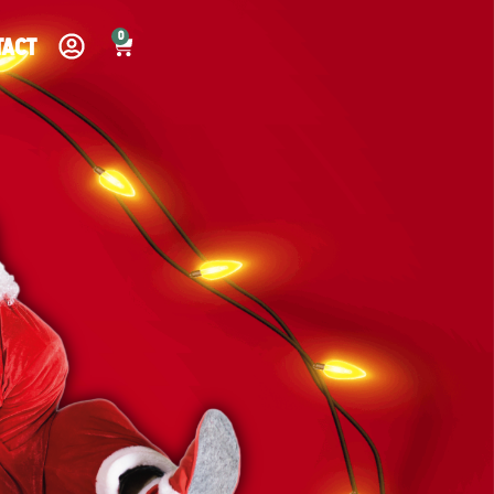
0
tact