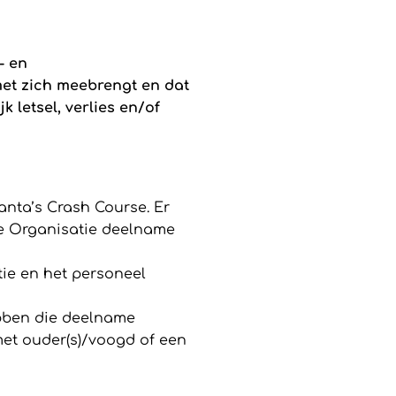
- en
met zich meebrengt en dat
k letsel, verlies en/of
nta’s Crash Course. Er
de Organisatie deelname
tie en het personeel
ebben die deelname
 met ouder(s)/voogd of een