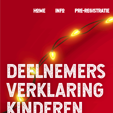
Home
Info
Pre-registratie
Deelnemers
verklaring
Kinderen